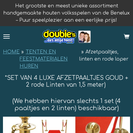
Het grootste en meest unieke assortiment
Ga
handgemaakte houten volksspelen van de Benelux
direct
– Puur speelplezier aan een eerlijke prijs!
naar
de
hoofdinhoud
HOME
»
TENTEN EN
»
Afzetpaaltjes,
FEESTMATERIALEN
linten en rode loper
HUREN
*SET VAN 4 LUXE AFZETPAALTJES GOUD +
2 rode Linten van 1,5 meter)
(We hebben hiervan slechts 1 set (4
paaltjes en 2 linten) beschikbaar)