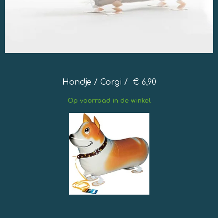
Hondje / Corgi / € 6,90
Op
voorraad in de winkel