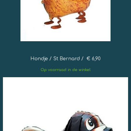
Hondje / St Bernard / € 6,90
Op
voorraad in de winkel