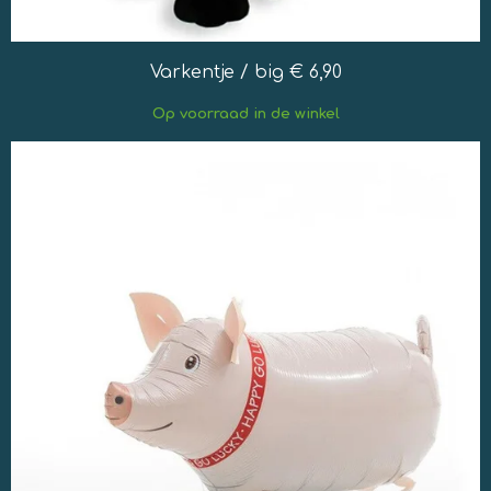
Varkentje / big € 6,90
Op
voorraad in de winkel