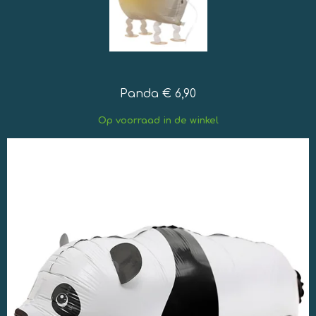
Panda € 6,90
Op
voorraad in de winkel