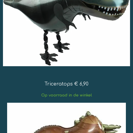
Triceratops € 6,90
Op
voorraad in de winkel