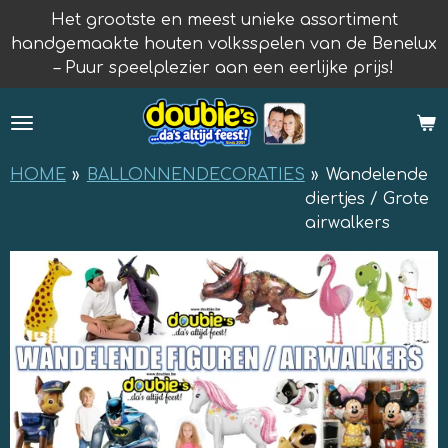
Het grootste en meest unieke assortiment
Ga
handgemaakte houten volksspelen van de Benelux
direct
– Puur speelplezier aan een eerlijke prijs!
naar
de
hoofdinhoud
HOME
»
BALLONNENDECORATIES
»
Wandelende
diertjes / Grote
airwalkers